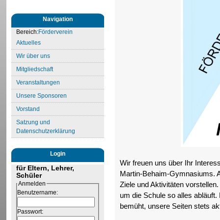
Navigation
Bereich:
Förderverein
Aktuelles
Wir über uns
Mitgliedschaft
Veranstaltungen
Unsere Sponsoren
Vorstand
Satzung und
Datenschutzerklärung
Login
Wir freuen uns über Ihr Intere
für Eltern, Lehrer,
Martin-Behaim-Gymnasiums. Au
Schüler
Anmelden
Ziele und Aktivitäten vorstellen
Benutzername:
um die Schule so alles abläuft.
bemüht, unsere Seiten stets akt
Passwort: