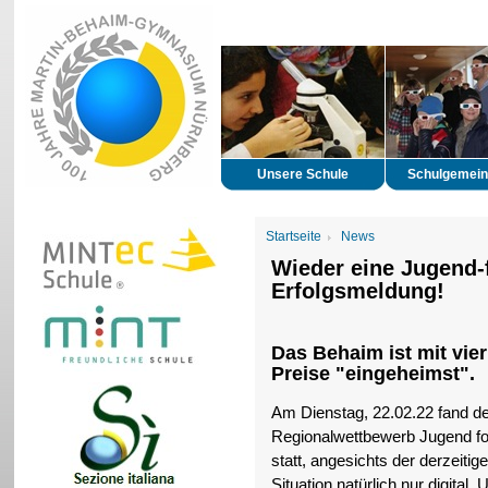
Unsere Schule
Schulgemein
Startseite
News
Wieder eine Jugend-
Erfolgsmeldung!
Das Behaim ist mit vier
Preise "eingeheimst".
Am Dienstag, 22.02.22 fand d
Regionalwettbewerb Jugend fo
statt, angesichts der derzeitig
Situation natürlich nur digital.