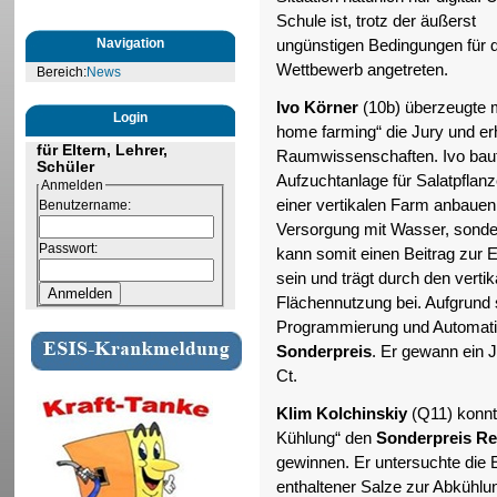
Schule ist, trotz der äußerst
Navigation
ungünstigen Bedingungen für d
Wettbewerb angetreten.
Bereich:
News
Ivo Körner
(10b) überzeugte m
Login
home farming“ die Jury und er
für Eltern, Lehrer,
Raumwissenschaften. Ivo baute 
Schüler
Aufzuchtanlage für Salatpflan
Anmelden
einer vertikalen Farm anbauen 
Benutzername:
Versorgung mit Wasser, sonder
Passwort:
kann somit einen Beitrag zur 
sein und trägt durch den verti
Flächennutzung bei. Aufgrund 
Programmierung und Automatisi
Sonderpreis
. Er gewann ein 
Ct.
Klim Kolchinskiy
(Q11) konnt
Kühlung“ den
Sonderpreis R
gewinnen. Er untersuchte die
enthaltener Salze zur Abkühlu