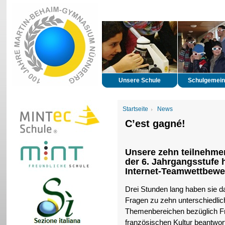
Unsere Schule
Schulgemein
Startseite
News
C’est gagné!
Unsere zehn teilnehme
der 6. Jahrgangsstufe 
Internet-Teamwettbew
Drei Stunden lang haben sie da
Fragen zu zehn unterschiedli
Themenbereichen bezüglich Fr
französischen Kultur beantwo