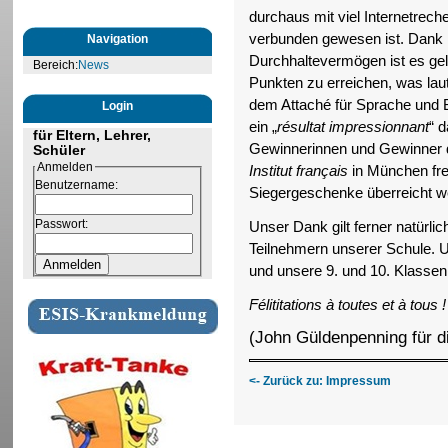
durchaus mit viel Internetrech
verbunden gewesen ist. Dank 
Navigation
Durchhaltevermögen ist es ge
Bereich:
News
Punkten zu erreichen, was lau
dem Attaché für Sprache und B
Login
ein „
résultat impressionnant
“ d
für Eltern, Lehrer,
Gewinnerinnen und Gewinner d
Schüler
Anmelden
Institut français
in München fre
Benutzername:
Siegergeschenke überreicht w
Passwort:
Unser Dank gilt ferner natürli
Teilnehmern unserer Schule. U
und unsere 9. und 10. Klassen 
Félititations à toutes et à tous !
(John Güldenpenning für d
<- Zurück zu: Impressum