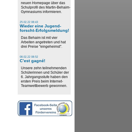
neuen Homepage über das
Schulprofil des Martin-Behaim-
Gymnasiums informieren.
25.02.22 08:43
Wieder eine Jugend-
forscht-Erfolgsmeldung!
Das Behaim ist mit vier
Arbeiten angetreten und hat
drei Preise "eingeheimst".
08.02.22 08:52
C’est gagné!
Unsere zehn teilnehmenden
Schülerinnen und Schüler der
6. Jahrgangsstufe haben den
ersten Preis beim Internet-
Teamwettbewerb gewonnen.