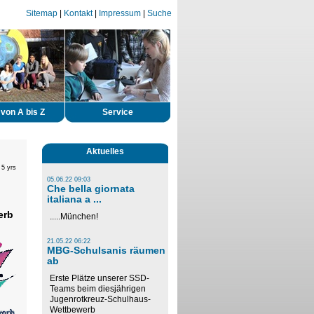
Sitemap
|
Kontakt
|
Impressum
|
Suche
von A bis Z
Service
Aktuelles
 5 yrs
05.06.22 09:03
Che bella giornata
italiana a ...
erb
.....München!
21.05.22 06:22
MBG-Schulsanis räumen
ab
Erste Plätze unserer SSD-
Teams beim diesjährigen
Jugenrotkreuz-Schulhaus-
Wettbewerb