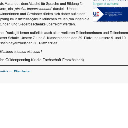
is Marandet, dem Attaché für Sprache und Bildung für
ern, ein „
résultat impressionnant
“ darstellt! Unsere
winnerinnen und Gewinner dürfen sich daher auf einen
pfang im
Institut français
in München freuen, wo ihnen die
kunden und Siegergeschenke überreicht werden.
er Dank gilt ferner natürlich auch allen weiteren Teilnehmerinnen und Teilnehmer
erer Schule. Unsere 7. und 8. Klassen haben den 29. Platz und unsere 9. und 10.
ssen bayernweit den 30. Platz erzielt.
ititations à toutes et à tous !
ohn Güldenpenning für die Fachschaft Französisch)
Zurück zu: Elternbeirat