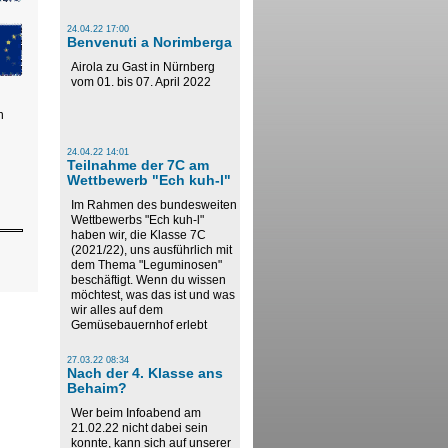
24.04.22 17:00
Benvenuti a Norimberga
Airola zu Gast in Nürnberg
vom 01. bis 07. April 2022
n
24.04.22 14:01
Teilnahme der 7C am
Wettbewerb "Ech kuh-l"
Im Rahmen des bundesweiten
Wettbewerbs "Ech kuh-l"
haben wir, die Klasse 7C
(2021/22), uns ausführlich mit
dem Thema "Leguminosen"
beschäftigt. Wenn du wissen
möchtest, was das ist und was
wir alles auf dem
Gemüsebauernhof erlebt
27.03.22 08:34
Nach der 4. Klasse ans
Behaim?
Wer beim Infoabend am
21.02.22 nicht dabei sein
konnte, kann sich auf unserer