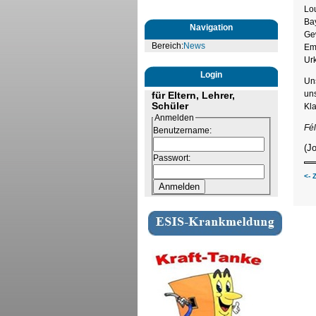
Lou
Bay
Navigation
Ge
Bereich:
News
Em
Ur
Login
Uns
uns
für Eltern, Lehrer,
Schüler
Kla
Anmelden
Fél
Benutzername:
(J
Passwort:
<- 