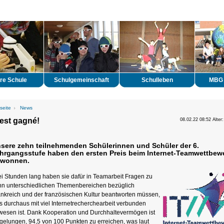
re Schule
Schulgemeinschaft
Schulleben
MBG 
seite
News
est gagné!
08.02.22 08:52 Alter:
sere zehn teilnehmenden Schülerinnen und Schüler der 6.
hrgangsstufe haben den ersten Preis beim Internet-Teamwettbew
wonnen.
i Stunden lang haben sie dafür in Teamarbeit Fragen zu
hn unterschiedlichen Themenbereichen bezüglich
ankreich und der französischen Kultur beantworten müssen,
 durchaus mit viel Internetrecherchearbeit verbunden
wesen ist. Dank Kooperation und Durchhaltevermögen ist
gelungen, 94,5 von 100 Punkten zu erreichen, was laut