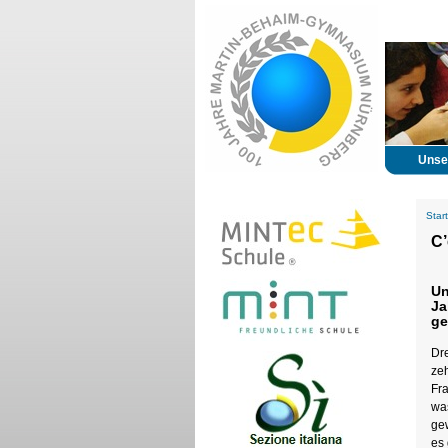
Unse
Start
C’
Un
Ja
ge
Dre
ze
Fr
was
ge
es 