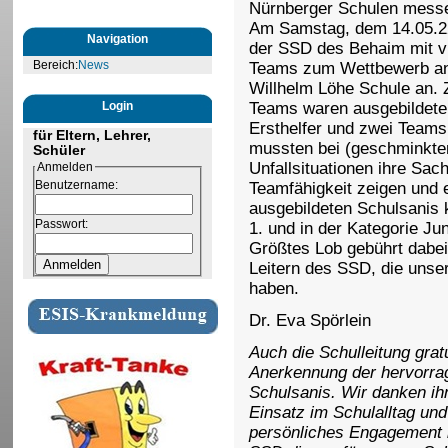
Nürnberger Schulen mess
Am Samstag, dem 14.05.22
Navigation
der SSD des Behaim mit v
Bereich:
News
Teams zum Wettbewerb an
Willhelm Löhe Schule an. 
Login
Teams waren ausgebildete
Ersthelfer und zwei Teams
für Eltern, Lehrer,
mussten bei (geschminkten
Schüler
Unfallsituationen ihre Sac
Anmelden
Benutzername:
Teamfähigkeit zeigen und 
ausgebildeten Schulsanis k
Passwort:
1. und in der Kategorie Ju
Größtes Lob gebührt dabei
Leitern des SSD, die unse
haben.
Dr. Eva Spörlein
Auch die Schulleitung gratu
Anerkennung der hervorrag
Schulsanis. Wir danken ihn
Einsatz im Schulalltag und
persönliches Engagement 