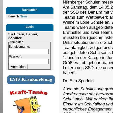
Nürnberger Schulen mess
Am Samstag, dem 14.05.22
Navigation
der SSD des Behaim mit v
Bereich:
News
Teams zum Wettbewerb an
Willhelm Löhe Schule an. 
Login
Teams waren ausgebildete
Ersthelfer und zwei Teams
für Eltern, Lehrer,
mussten bei (geschminkten
Schüler
Unfallsituationen ihre Sac
Anmelden
Benutzername:
Teamfähigkeit zeigen und 
ausgebildeten Schulsanis k
Passwort:
1. und in der Kategorie Ju
Größtes Lob gebührt dabei
Leitern des SSD, die unse
haben.
Dr. Eva Spörlein
Auch die Schulleitung gratu
Anerkennung der hervorrag
Schulsanis. Wir danken ihn
Einsatz im Schulalltag und
persönliches Engagement 