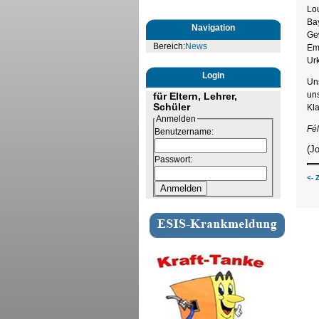
Lou
Bay
Navigation
Ge
Bereich:
News
Em
Ur
Login
Uns
uns
für Eltern, Lehrer,
Schüler
Kla
Anmelden
Fél
Benutzername:
(J
Passwort:
<- 