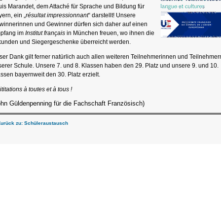
is Marandet, dem Attaché für Sprache und Bildung für
ern, ein „
résultat impressionnant
“ darstellt! Unsere
winnerinnen und Gewinner dürfen sich daher auf einen
pfang im
Institut français
in München freuen, wo ihnen die
kunden und Siegergeschenke überreicht werden.
er Dank gilt ferner natürlich auch allen weiteren Teilnehmerinnen und Teilnehmer
erer Schule. Unsere 7. und 8. Klassen haben den 29. Platz und unsere 9. und 10.
ssen bayernweit den 30. Platz erzielt.
ititations à toutes et à tous !
ohn Güldenpenning für die Fachschaft Französisch)
Zurück zu: Schüleraustausch