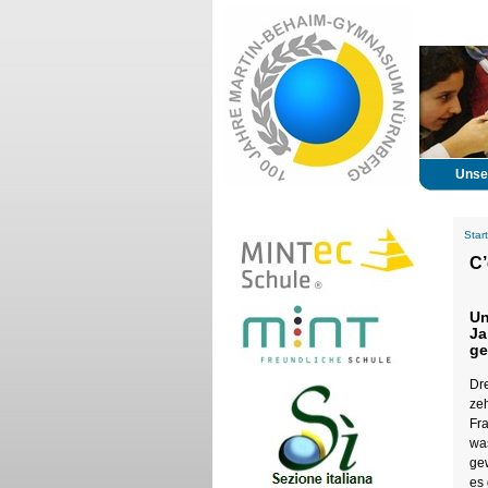
Unse
Start
C’
Un
Ja
ge
Dre
ze
Fr
was
ge
es 