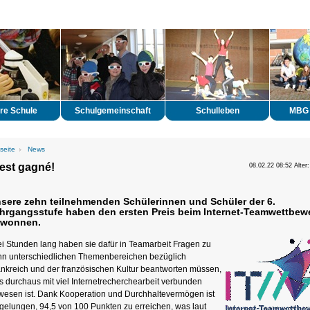
re Schule
Schulgemeinschaft
Schulleben
MBG 
seite
News
est gagné!
08.02.22 08:52 Alter:
sere zehn teilnehmenden Schülerinnen und Schüler der 6.
hrgangsstufe haben den ersten Preis beim Internet-Teamwettbew
wonnen.
i Stunden lang haben sie dafür in Teamarbeit Fragen zu
hn unterschiedlichen Themenbereichen bezüglich
ankreich und der französischen Kultur beantworten müssen,
 durchaus mit viel Internetrecherchearbeit verbunden
wesen ist. Dank Kooperation und Durchhaltevermögen ist
gelungen, 94,5 von 100 Punkten zu erreichen, was laut