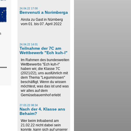
24.04.22 17:00
Benvenuti a Norimberga
Airola zu Gast in Nürnberg
vom 01. bis 07. April 2022
n
24.04.22 14:01
Teilnahme der 7C am
Wettbewerb "Ech kuh-l"
Im Rahmen des bundesweiten
Wettbewerbs "Ech kuh-l"
haben wir, die Klasse 7C
(2021/22), uns ausführlich mit
dem Thema "Leguminosen"
beschäftigt. Wenn du wissen
möchtest, was das ist und was
wir alles auf dem
Gemüsebauernhof erlebt
27.03.22 08:34
Nach der 4. Klasse ans
Behaim?
Wer beim Infoabend am
21.02.22 nicht dabei sein
konnte, kann sich auf unserer