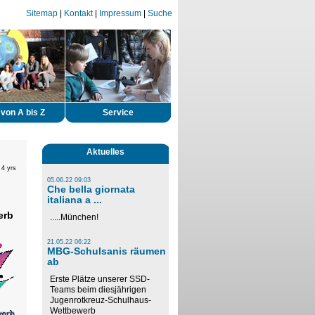
Sitemap
|
Kontakt
|
Impressum
|
Suche
von A bis Z
Service
Aktuelles
 4 yrs
05.06.22 09:03
Che bella giornata
italiana a ...
erb
.....München!
21.05.22 06:22
MBG-Schulsanis räumen
ab
Erste Plätze unserer SSD-
Teams beim diesjährigen
Jugenrotkreuz-Schulhaus-
Wettbewerb