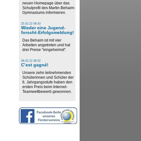
neuen Homepage über das
Schulprofil des Martin-Behaim-
Gymnasiums informieren.
25.02.22 08:43
Wieder eine Jugend-
forscht-Erfolgsmeldung!
Das Behaim ist mit vier
Arbeiten angetreten und hat
drei Preise "eingeheimst".
08.02.22 08:52
C’est gagné!
Unsere zehn teilnehmenden
Schülerinnen und Schüler der
6. Jahrgangsstufe haben den
ersten Preis beim Internet-
Teamwettbewerb gewonnen.